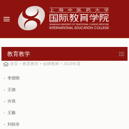
教育教学
首页
教育教学
金牌教师
2019年度
李熠萌
王骁
许琪
王颖
刘桂珍