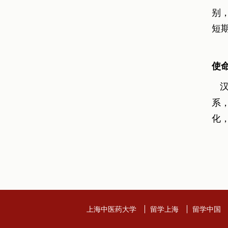
别
短
使
汉
系
化
上海中医药大学
留学上海
留学中国