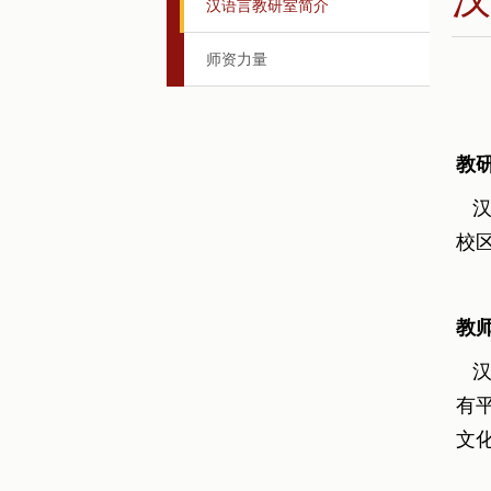
汉语言教研室简介
师资力量
教
汉
校
教
汉
有
文
汉