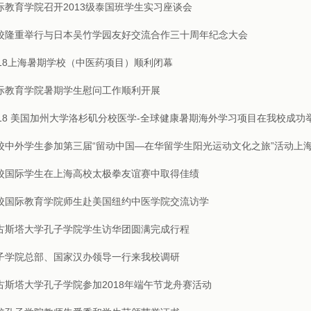
际教育学院召开2013级泰国班学生实习座谈会
校隆重举行与日本吴竹学园友好交流合作三十周年纪念大会
018上海暑期学校（中医药项目）顺利闭幕
际教育学院暑期学生慰问工作顺利开展
018 美国加州大学洛杉矶分校医学-全球健康暑期海外学习项目在我校成功
校中外学生参加第三届“留动中国—在华留学生阳光运动文化之旅”活动上
校国际学生在上海高校太极拳友谊赛中取得佳绩
校国际教育学院师生赴美国纽约中医学院交流访学
古斯塔大学孔子学院学生访华团圆满完成行程
子学院总部、国家汉办领导一行来我校调研
古斯塔大学孔子学院参加2018年端午节龙舟赛活动