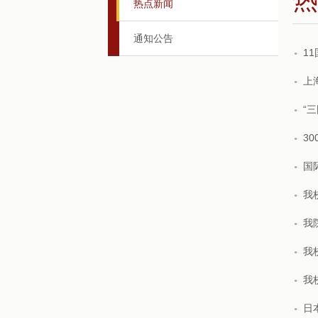
热点新闻
通知公告
1
上
“
3
国
我
我
我
我
日