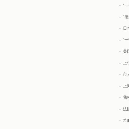
“
“
日
“
美
上
市
上
我
法
希