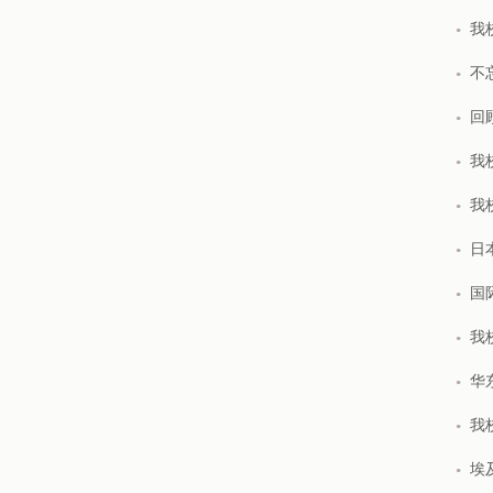
我
不
回
我
我
日
国
我
华
我
埃