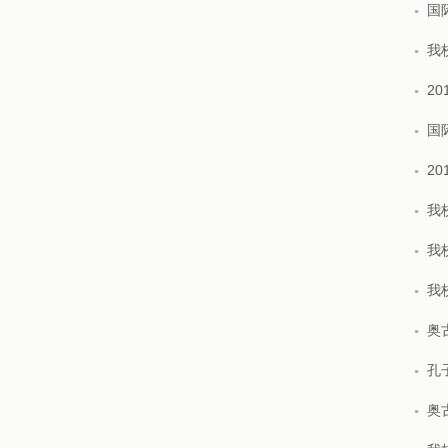
国
我
2
国
2
我
我
我
奥
孔
奥