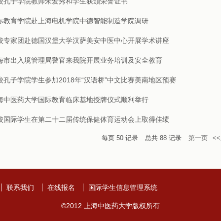
校孔子学院教师朱爱秀和学生获颁荣誉证书
际教育学院赴上海电机学院中德智能制造学院调研
校专家团赴德国汉堡大学汉萨美安中医中心开展学术讲座
海市出入境管理局警官来我院开展业务培训及安全教育
校孔子学院学生参加2018年“汉语桥”中文比赛美南地区预赛
海中医药大学国际教育临床基地授牌仪式顺利举行
校国际学生在第二十二届传统保健体育运动会上取得佳绩
每页
50
记录
总共
88
记录
第一页
<
联系我们
在线报名
国际学生信息管理系统
©2012 上海中医药大学版权所有