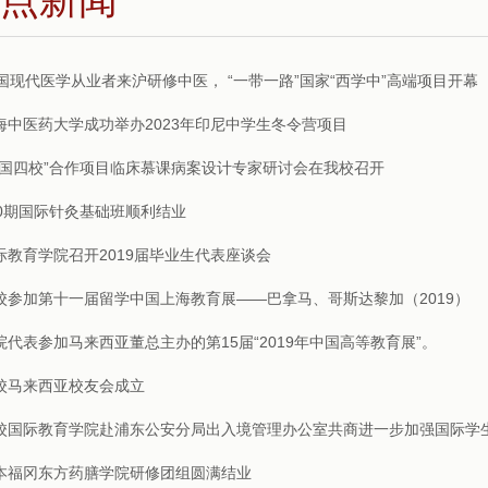
1国现代医学从业者来沪研修中医， “一带一路”国家“西学中”高端项目开幕
海中医药大学成功举办2023年印尼中学生冬令营项目
三国四校”合作项目临床慕课病案设计专家研讨会在我校召开
00期国际针灸基础班顺利结业
际教育学院召开2019届毕业生代表座谈会
校参加第十一届留学中国上海教育展——巴拿马、哥斯达黎加（2019）
院代表参加马来西亚董总主办的第15届“2019年中国高等教育展”。
校马来西亚校友会成立
校国际教育学院赴浦东公安分局出入境管理办公室共商进一步加强国际学
本福冈东方药膳学院研修团组圆满结业