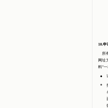
10.
所有
网址
料”
●
●