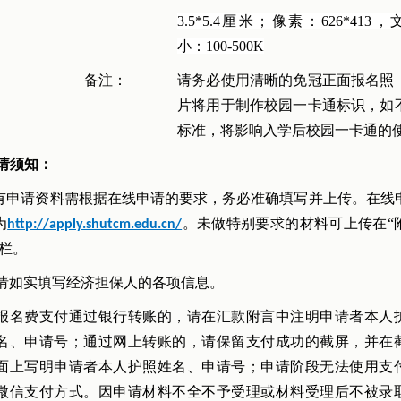
3.5*5.4
厘米；像素：
626*413
，
小：
100-500K
备注：
请务必使用清晰的免冠正面报名照
片将用于制作校园一卡通标识，如
标准，将影响入学后校园一卡通的
申请须知：
申请资料需根据在线申请的要求，务必准确填写并上传。在线
为
。未做特别要求的材料可上传在“
http://apply.shutcm.edu.cn/
一栏。
请如实填写经济担保人的各项信息。
报名费支付通过银行转账的，请在汇款附言中注明申请者本人
名、申请号；通过网上转账的，请保留支付成功的截屏，并在
面上写明申请者本人护照姓名、申请号；申请阶段无法使用支
微信支付方式。因申请材料不全不予受理或材料受理后不被录