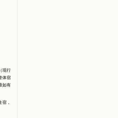
（现行
整体宿
准如有
住宿，