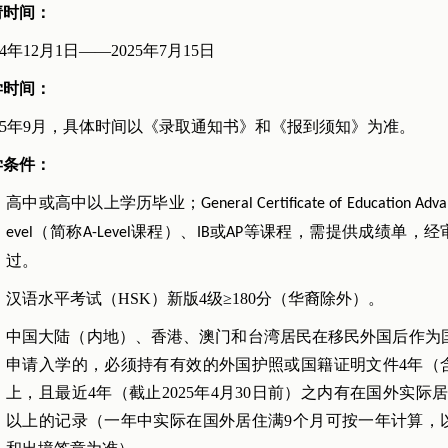
请时间：
4年12月1日——2025年7月15日
学时间：
25年9月，具体时间以《录取通知书》和《报到须知》为准。
学条件：
高中或高中以上学历毕业；
General Certificate of Education Adv
（
简称
课程
）、
或
课程，需提供
成绩单，经
evel
A-Level
I
B
A
P等
过
。
汉语水平考试（
HSK
）新版4
级≥
180
分
（华裔
除外）
。
中国大陆（内地）、香港、澳门和台湾居民在移民外国后作为
申请入学的，必须持有有效的外国护照或国籍证明文件
4
年（
上，且最近
4
年（截止
2025
年
4
月
30
日前）之内有在国外实际
以上的记录（一年中实际在国外居住满
9
个月可按一年计算，