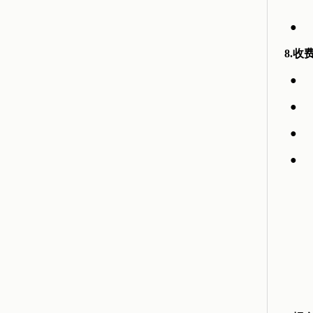
●
8.收
●
●
●
●