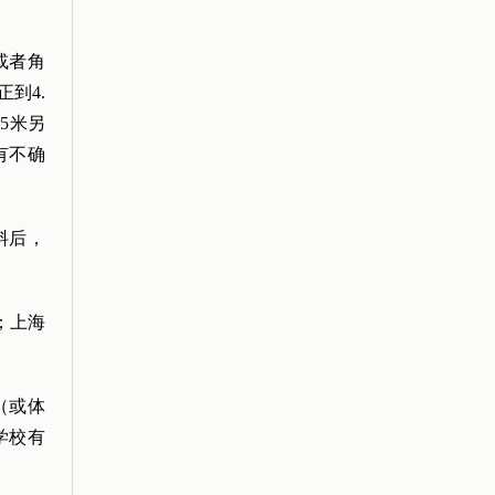
或者角
到4.
5米另
有不确
料后，
。
；上海
（或体
学校有