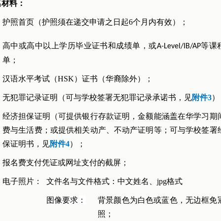
名材料：
护照首页（护照须在递交申请之日起6个月内有效）；
高中或高中以上学历毕业证书和成绩单，或
等课
A-Level/IB/AP
单；
汉语水平考试（HSK）证书（华裔除外）；
无犯罪记录证明（可与学校签署无犯罪记录承诺书，见
附件3
）
经济担保证明（可提供银行存款证明，金额能涵盖在华学习期
费与生活费；或提供相关动产、不动产证
明等
；可与学校签署
保证明书，见
附件4
）；
报名费支付凭证或网址支付的截屏；
电子照片：
文件名与文件格式：中文姓名、jpg格式
图像要求：
背景颜色为白色或蓝色，无边框免
照；