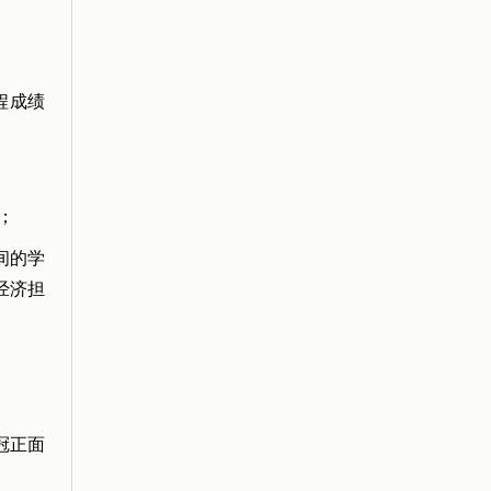
程成绩
；
间的学
经济担
冠正面