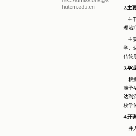
IEC.Admissions@s
hutcm.edu.cn
2.主
主干
理治
主要
学、
传统
3.
根据
准予
达到
校学
4.开
并入