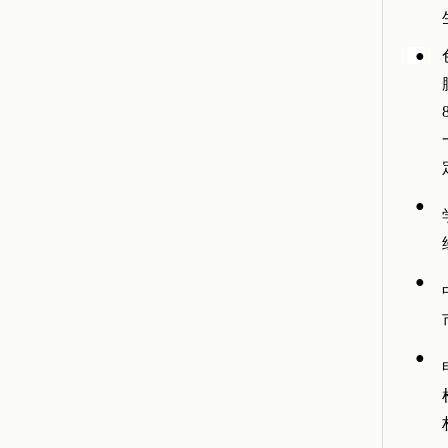
●
●
●
●