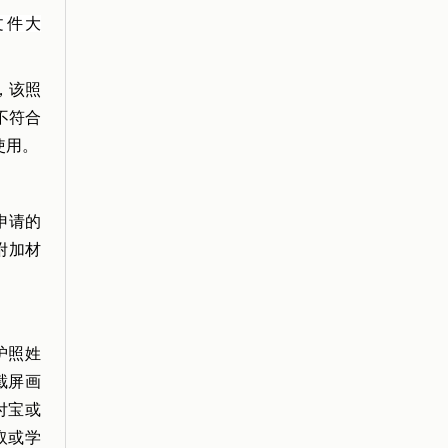
文件大
，该照
不符合
使用。
申请的
附加材
护照姓
截屏画
付宝或
取或学