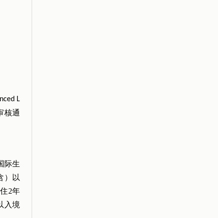
anced L
审核通
国际生
含）以
居住
2
年
以入境