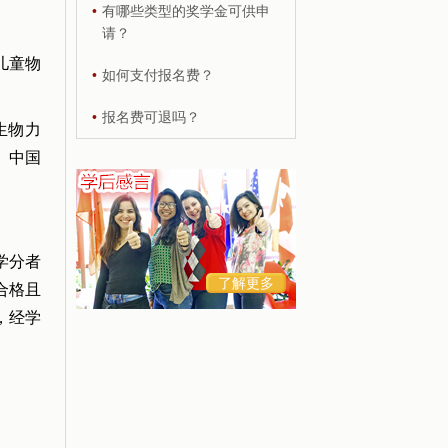
•
有哪些类型的奖学金可供申
请？
儿童物
•
如何支付报名费？
•
报名费可退吗？
生物力
、中国
学分者
了解更多
合格且
），经学