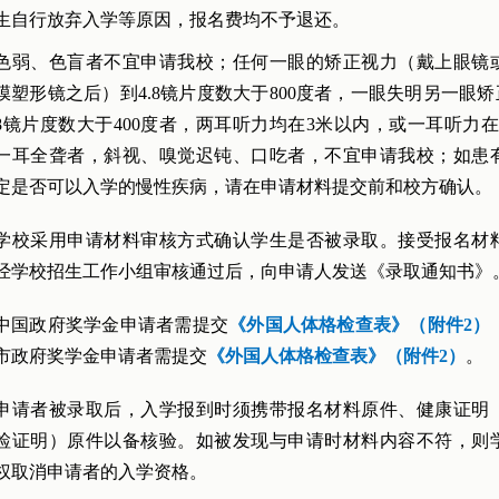
生自行放弃入学等原因，报名费均不予退还。
色弱、色盲者不宜申请我校；任何一眼的矫正视力（戴上眼镜
膜塑形镜之后）到4.8镜片度数大于800度者，一眼失明另一眼矫正
8镜片度数大于400度者，两耳听力均在3米以内，或一耳听力在
一耳全聋者，斜视、嗅觉迟钝、口吃者，不宜申请我校；如患
定是否可以入学的慢性疾病，请在申请材料提交前和校方确认。
学校采用申请材料审核方式确认学生是否被录取。接受报名材
经学校招生工作小组审核通过后，向申请人发送《录取通知书》
中国政府奖学金申请者需提交
《外国人体格检查表》（附件2
）
市政府奖学金申请者需提交
《外国人体格检查表》（附件2
）
。
申请者被录取后，入学报到时须携带报名材料原件、健康证明
检证明）原件以备核验。如被发现与申请时材料内容不符，则
权取消申请者的入学资格。