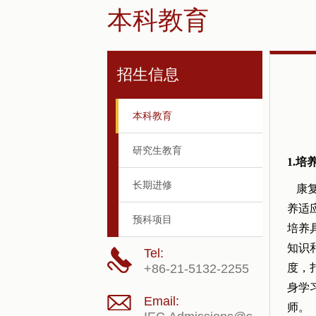
本科教育
招生信息
本科教育
研究生教育
1.培
长期进修
康复
养适
预科项目
培养
知识
Tel:
+86-21-5132-2255
度，
身学
Email:
师。