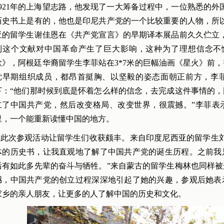
1921年的上海望志路，他发现了一大筹备过程中，一位熟悉的外
历史书上是有的，他也是印尼共产党的一个比较重要的人物，所
亚的留学生谢佳恩在《共产党宣言》的早期译本展品前久久伫立
到这个文献对中国革命产生了巨大影响，这种为了理想信念不
歌》，阿根廷华裔留学生李菲站在3*7米的巨幅油画《星火》前，
党早期组织成员，都昂首挺胸、以坚毅的姿态面朝正前方，李
下：“他们那时候到底是怀着怎么样的信念，去完成这件事情的
立了中国共产党，然后改变格局、改变世界，很震撼。”李菲表
里，一个能重新读懂中国的地方。
此次参观活动让留学生们收获颇丰。来自印度尼西亚的留学生刘
体的历史书，让我直观地了解了中国共产党的诞生历程。之前我
后有如此多先辈的奋斗与牺牲。”来自蒙古的留学生梅林也同样
撼，中国共产党的创立过程深深地引起了她的兴趣，参观后她表
家乡的亲人朋友，让更多的人了解中国的历史和文化。