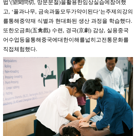
법’(望聞問切, 망문문절)을활용한임상실습에참여했
고, ‘풀과나무, 금속과돌모두가약이된다’는주제의강의
를통해중약재 식별과 현대화된 생산 과정을 학습했다.
또한오금희(五禽戲) 수련, 경극(京劇) 감상, 실용중국
어수업등을통해중국에대한이해를넓히고전통문화를
직접체험했다.