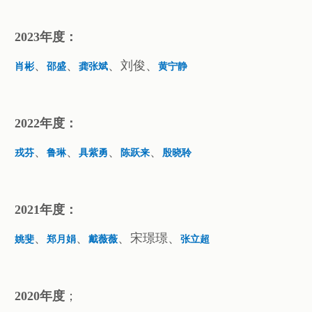
2023年度：
、
、
、刘俊、
肖彬
邵盛
龚张斌
黄宁静
2022年度：
、
、
、
、
戎芬
鲁琳
具紫勇
陈跃来
殷晓聆
2021年度：
、
、
、宋璟璟、
姚斐
郑月娟
戴薇薇
张立超
2020年度
；