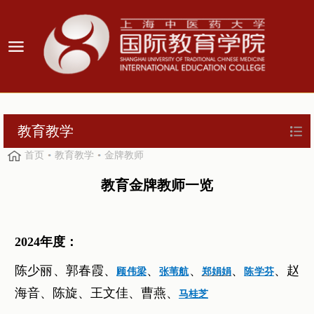
教育教学
首页
教育教学
金牌教师
教育金牌教师一览
2024年度：
陈少丽、郭春霞、
、
、
、
、赵
顾伟梁
张苇航
郑娟娟
陈学芬
海音、陈旋、王文佳、曹燕、
马桂芝